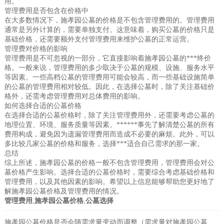
用。
管理费用是否包含在价格中
在大多数情况下，施孝园公墓的价格是不包含管理费用的。管理费用
通常是另外计算的，需要单独支付。这意味着，购买公墓的价格只是
基础价格，还需要额外支付管理费用来维护公墓的正常运营。
管理费对价格的影响
管理费用是不可忽视的一部分，它直接影响着施孝园公墓的***终价
格。一般来说，管理费用的多少取决于公墓的规模、设施、服务水平
等因素。一些高档公墓的管理费用可能会较高，而一些基础设施简单
的公墓的管理费用相对较低。因此，在选择公墓时，除了关注基础价
格外，还需考虑管理费用对总体费用的影响。
如何选择合适的公墓价格
在选择合适的公墓价格时，除了关注管理费用外，还需要考虑公墓的
地理位置、环境、服务质量等因素。******事先了解清楚公墓的所有
费用构成，避免因为遗漏管理费用而造成不必要的麻烦。此外，可以
多比较几家公墓的价格和服务，选择***适合自己需求的那一家。
总结
综上所述，施孝园公墓的价格一般不包含管理费用，管理费用会对公
墓价格产生影响。选择合适的公墓价格时，需要综合考虑基础价格和
管理费用，以及其他因素的影响。希望以上信息能够帮助您更好地了
解施孝园公墓价格及管理费用的情况。
管理费用
,
施孝园公墓价格
,
公墓选择
施孝园公墓价格是否会随需求量变动而调整（需求量对施孝园公墓价格的影响）