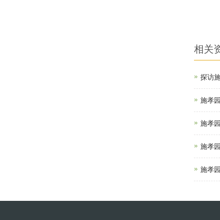
相关
探访
施孝
施孝
施孝
施孝