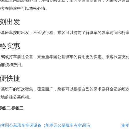
公墓班车内部装修舒适，座椅宽敞柔软，车内空调温度适宜，为乘客营造
乘客在旅途中可以放松心情。
时刻出发
公墓班车按时出发，不延误行程。乘客可以提前了解班车的发车时间和行
价格实惠
自驾或打车前往公墓，乘坐施孝园公墓班车的费用更为实惠。乘客只需支
的麻烦和费用。
方便快捷
公墓班车的班次密集，覆盖面广，乘客可以根据自己的需求选择合适的班
捷地前往公墓祭祖。
标签二
,
标签三
施孝园公墓班车空调设备（施孝园公墓班车有空调吗）
施