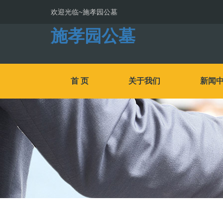
欢迎光临~施孝园公墓
施孝园公墓
首 页
关于我们
新闻