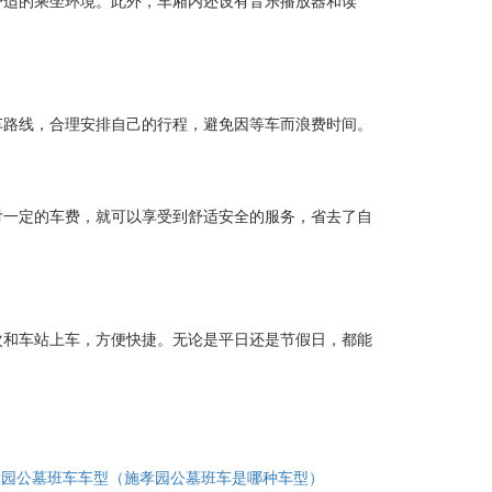
舒适的乘坐环境。此外，车厢内还设有音乐播放器和读
车路线，合理安排自己的行程，避免因等车而浪费时间。
付一定的车费，就可以享受到舒适安全的服务，省去了自
次和车站上车，方便快捷。无论是平日还是节假日，都能
孝园公墓班车车型（施孝园公墓班车是哪种车型）