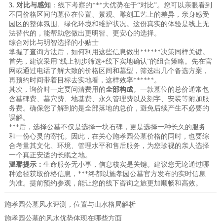
3. 对比与感知
：线下考察的***大优势在于“对比”。您可以亲眼看到
不同价格区间的墓位在位置、景观、雕刻工艺上的差异，亲身感受
园区的整体氛围、绿化环境和维护状况。这份真实的体验是线上无
法替代的，能帮助您做出更明智、更安心的选择。
综合对比与明智选择的小贴士
掌握了查询方法后，如何利用这些信息做出******决策同样关键。
首先，建议采用“线上初步筛选+线下实地确认”的组合策略。先在官
网或通过电话了解大致的价格区间和墓型，筛选出几个备选方案，
再预约时间带着目标去实地看，这样效率******。
其次，询价时一定要问清费用的
全部构成
。一款墓位的总价通常包
含墓碑费、墓穴费、地基费、永久管理费以及刻字、安装等附加服
务费。确保您了解到的是全部落地的总价，避免后续产生不必要的
误解。
***后，选择公墓不仅是选择一块石碑，更是选择一种长久的服务
和一份心灵的寄托。因此，在关心施孝园公墓价格的同时，也要综
合考量其文化、环境、管理水平和售后服务，为您珍视的亲人选择
一个真正安适的长眠之地。
温馨提示：
生命服务无小事，信息核实是关键。建议您无论通过哪
种途径获取价格信息，***终都以施孝园公墓官方发布的实时信息
为准。提前预约参观，能让您的线下咨询之旅更加顺畅和高效。
施孝园公墓风水评测，位置与山水格局解析
施孝园公墓的风水优势体现在哪些方面