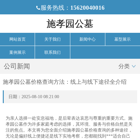
服务热线：
15620040016

施孝园公墓
网站首页
关于我们
新闻中心
墓型展示
案例展示
联系我们
公司新闻
分类

施孝园公墓价格查询方法：线上与线下途径全介绍
日期：2025-08-10 08:21:00
为亲人选择一处安息福地，是后辈表达哀思与尊重的重要方式。施
孝园公墓作为许多家庭考虑的选择，其环境、服务与价格自然是关
注的焦点。本文将为您全面介绍施孝园公墓价格查询的多种途径，
无论是偏好线上便捷还是线下实地考察，您都能找到***适合自己