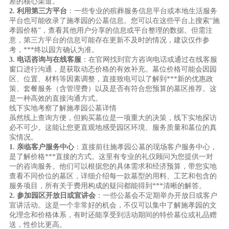
差的核心渠道。
2. 利用第三方平台
：一些专业的殡葬服务信息平台或本地生活服务
平台也可能收录了施孝园的公墓信息。您可以在这些平台上搜索“施
孝园价格”，查看其他用户分享的信息或平台整理的数据。但需注
意，第三方平台的信息可能存在更新不及时的情况，建议仅作参
考，***终以园方确认为准。
3. 电话咨询与在线客服
：在官网找到官方咨询电话或通过在线客服
窗口进行沟通，是获取动态价格的有效补充。墓位价格可能会因园
区、位置、材料等因素调整，直接致电可以了解到***新的优惠政
策、套餐服务（含管理费）以及是否有符合您预算的墓区推荐。这
是一种高效的直接沟通方式。
线下实地考察了解施孝园公墓详情
虽然线上查询方便，但购买墓位是一项重大的决策，线下实地探访
必不可少。这能让您更直观地感受园区环境、服务质量和墓位的真
实情况。
1. 亲临客户服务中心
：直接前往施孝园公墓的现场客户服务中心，
是了解价格***直接的方式。这里有专业的礼仪顾问为您提供一对
一的咨询服务。他们可以根据您的具体需求和经济预算，带您实地
查看不同价位的墓区，详细介绍每一款墓型的用料、工艺和包含的
服务项目，所有关于费用构成的疑问都能得到***清晰的解答。
2. 参加园区开放日或宣讲会
：一些公墓会不定期举办开放日或客户
宣讲活动。这是一个非常好的机会，不仅可以集中了解施孝园的文
化理念和价格体系，有时还能享受到活动期间的特价墓位或礼品赠
送，性价比更高。